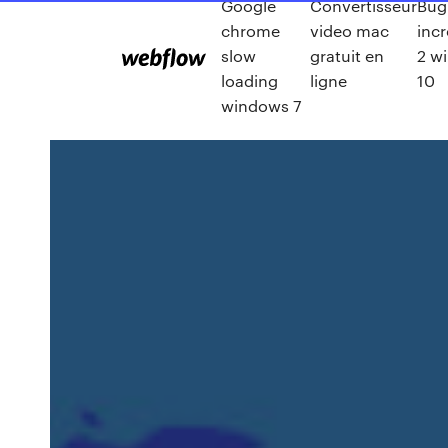
Google
Convertisseur
Bug
chrome
video mac
incr
slow
gratuit en
2 w
loading
ligne
10
windows 7