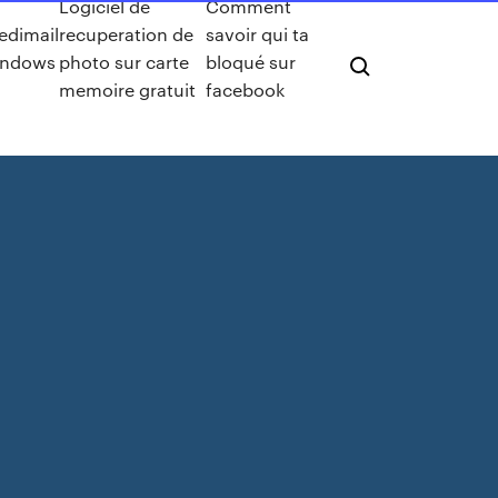
Logiciel de
Comment
edimail
recuperation de
savoir qui ta
indows
photo sur carte
bloqué sur
memoire gratuit
facebook