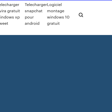
elecharger
Telecharger
Logiciel
vira gratuit
snapchat
montage
indows xp
pour
windows 10
weet
android
gratuit