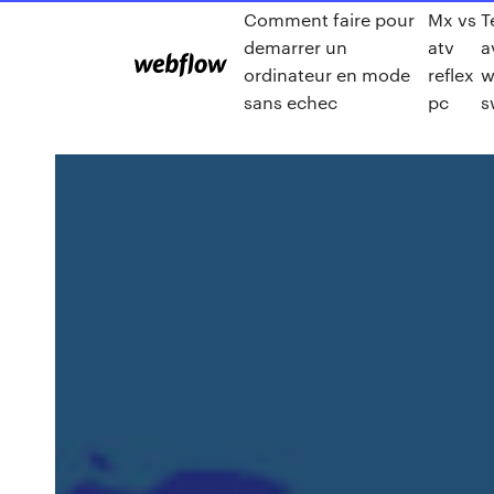
Comment faire pour
Mx vs
T
demarrer un
atv
a
ordinateur en mode
reflex
w
sans echec
pc
s