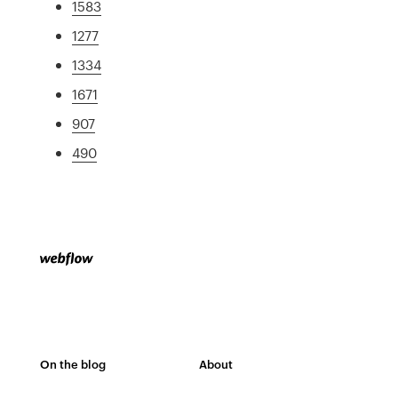
1583
1277
1334
1671
907
490
On the blog
About