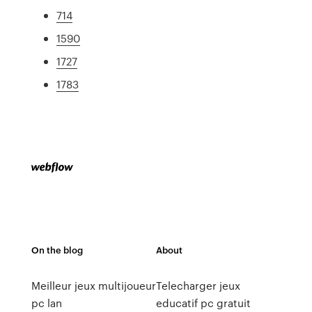
714
1590
1727
1783
On the blog
About
Meilleur jeux multijoueur
Telecharger jeux
pc lan
educatif pc gratuit