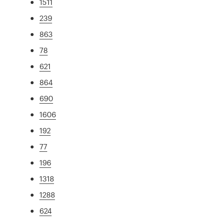
1511
239
863
78
621
864
690
1606
192
77
196
1318
1288
624