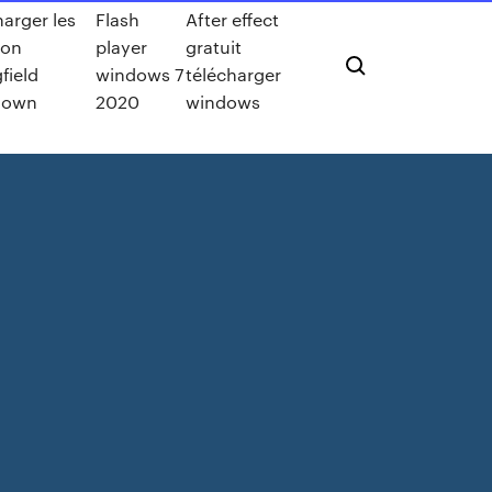
harger les
Flash
After effect
son
player
gratuit
field
windows 7
télécharger
down
2020
windows