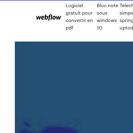
Logiciel
Bloc note
Telec
gratuit pour
sous
simp
convertir en
windows
spring
pdf
10
upto